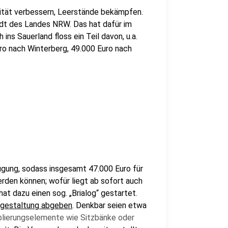
lität verbessern, Leerstände bekämpfen.
dt des Landes NRW. Das hat dafür im
ns Sauerland floss ein Teil davon, u.a.
ro nach Winterberg, 49.000 Euro nach
fügung, sodass insgesamt 47.000 Euro für
erden können; wofür liegt ab sofort auch
at dazu einen sog. „Brialog“ gestartet.
dtgestaltung abgeben
. Denkbar seien etwa
blierungselemente wie Sitzbänke oder