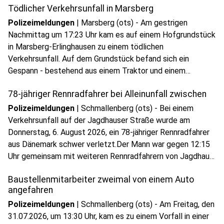
Tödlicher Verkehrsunfall in Marsberg
Bargeld und elektronische Geräte.
Polizeimeldungen
|
Marsberg (ots) - Am gestrigen
Nachmittag um 17:23 Uhr kam es auf einem Hofgrundstück
in Marsberg-Erlinghausen zu einem tödlichen
Verkehrsunfall. Auf dem Grundstück befand sich ein
Gespann - bestehend aus einem Traktor und einem
Wasserwagen. Der Traktor war unbesetzt, als er samt
78-jähriger Rennradfahrer bei Alleinunfall zwischen
Wasserwagen aus bislang ungeklärter Ursache zu rollen
begann.
Polizeimeldungen
|
Schmallenberg (ots) - Bei einem
Verkehrsunfall auf der Jagdhauser Straße wurde am
Donnerstag, 6. August 2026, ein 78-jähriger Rennradfahrer
aus Dänemark schwer verletzt.Der Mann war gegen 12:15
Uhr gemeinsam mit weiteren Rennradfahrern von Jagdhaus
in Richtung Fleckenberg unterwegs.
Baustellenmitarbeiter zweimal von einem Auto
angefahren
Polizeimeldungen
|
Schmallenberg (ots) - Am Freitag, den
31.07.2026, um 13:30 Uhr, kam es zu einem Vorfall in einer