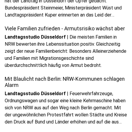
hat der Landtag in Düsseldorf der Opfer gedacht.
Bundespräsident Steinmeier, Ministerpräsident Wüst und
Landtagspräsident Kuper erinnerten an das Leid der
Betroffenen und machten zugleich deutlich, dass die
Viele Familien zufrieden - Armutsrisiko wächst aber
Lehren aus der Katastrophe bis heute gelten.
Landtagsstudio Düsseldorf
|
Die meisten Familien in
NRW bewerten ihre Lebenssituation positiv. Gleichzeitig
zeigt der neue Familienbericht: Besonders Alleinerziehende
und Familien mit Migrationsgeschichte sind
überdurchschnittlich häufig von Armut bedroht.
Mit Blaulicht nach Berlin: NRW-Kommunen schlagen
Alarm
Landtagsstudio Düsseldorf
|
Feuerwehrfahrzeuge,
Ordnungswagen und sogar eine kleine Kehrmaschine haben
sich von NRW aus auf den Weg nach Berlin gemacht. Mit
der ungewöhnlichen Protestfahrt wollen Städte und Kreise
play_circle
den Druck auf Bund und Länder erhöhen und auf die aus
Audio anhören
ihrer Sicht dramatische Finanzlage aufmerksam machen.