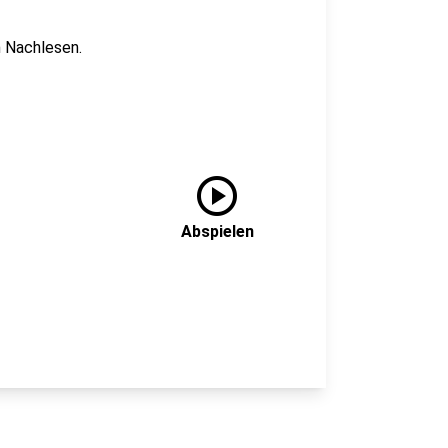
m Nachlesen.
play_circle
Abspielen