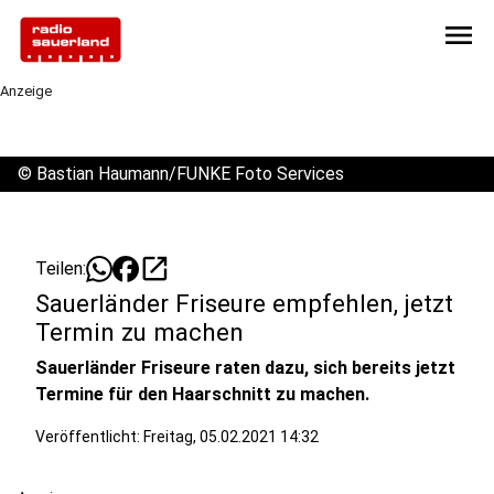
menu
Anzeige
©
Bastian Haumann/FUNKE Foto Services
open_in_new
Teilen:
Sauerländer Friseure empfehlen, jetzt
Termin zu machen
Sauerländer Friseure raten dazu, sich bereits jetzt
Termine für den Haarschnitt zu machen.
Veröffentlicht:
Freitag, 05.02.2021 14:32