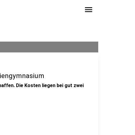
menu
riengymnasium
affen. Die Kosten liegen bei gut zwei