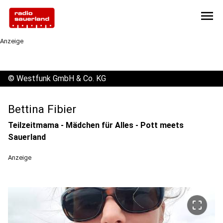
menu
Anzeige
©
Westfunk GmbH & Co. KG
Bettina Fibier
Teilzeitmama - Mädchen für Alles - Pott meets
Sauerland
Anzeige
crop_free