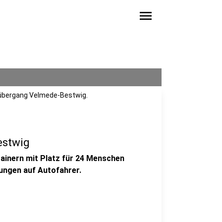
menu
sübergang Velmede-Bestwig.
estwig
ainern mit Platz für 24 Menschen
ungen auf Autofahrer.