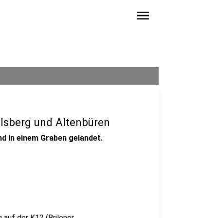
menu
Olsberg und Altenbüren
d in einem Graben gelandet.
auf der K12 (Briloner