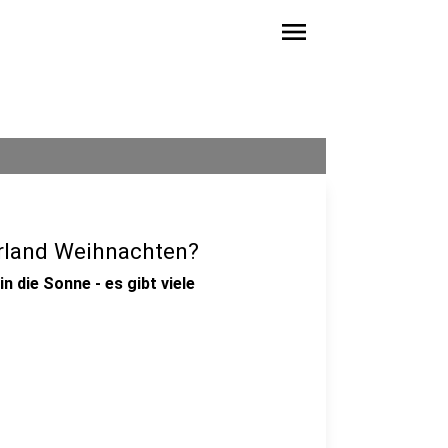
menu
rland Weihnachten?
n die Sonne - es gibt viele