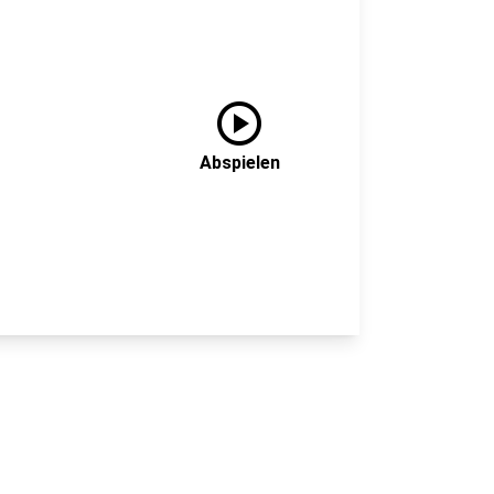
play_circle
Abspielen