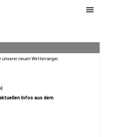
menu
r unserer neuen Wetterranger.
i
aktuellen Infos aus dem