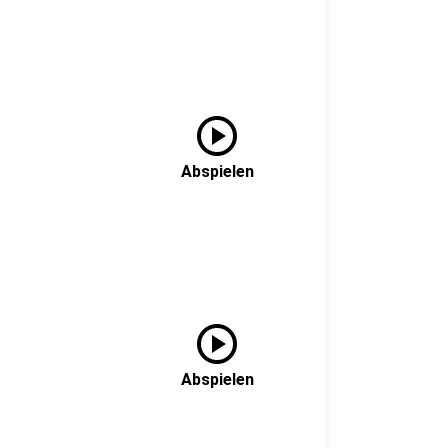
play_circle
Abspielen
play_circle
Abspielen