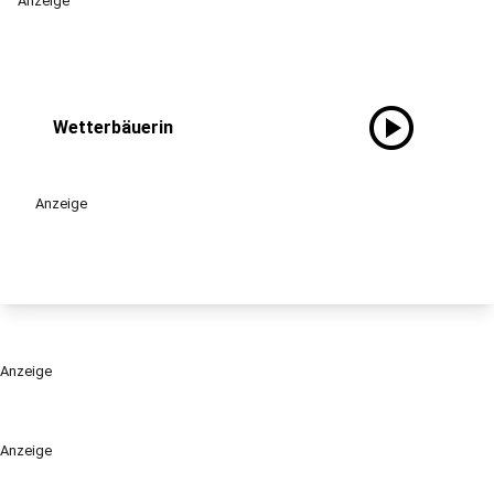
Anzeige
play_circle
Wetterbäuerin
Anzeige
Anzeige
Anzeige