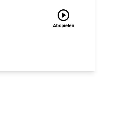
play_circle
Abspielen