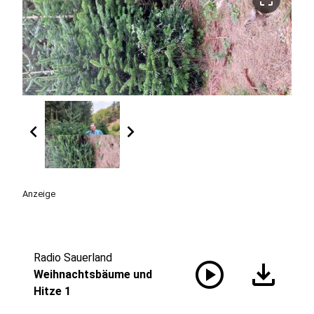
chevron_left
chevron_right
Anzeige
Radio Sauerland
play_circle
download
Weihnachtsbäume und
Hitze 1