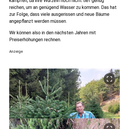
kämpfen, da ihre Wurzeln noch nicht tief genug
reichen, um an genügend Wasser zu kommen. Das hat
zur Folge, dass viele ausgerissen und neue Bäume
angepflanzt werden müssen.
Wir können also in den nächsten Jahren mit
Preiserhöhungen rechnen.
Anzeige
crop_free
crop_free