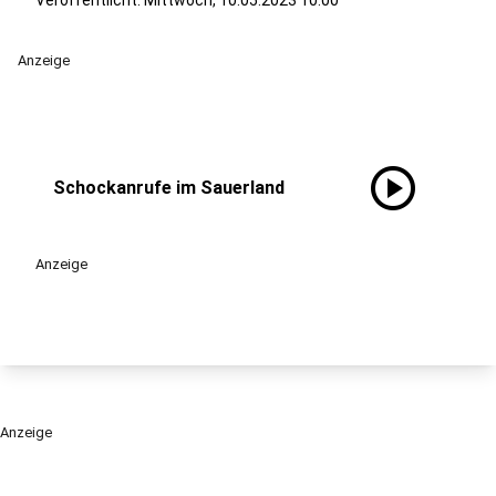
Veröffentlicht:
Mittwoch, 10.05.2023 10:00
Anzeige
play_circle
Schockanrufe im Sauerland
Anzeige
Anzeige