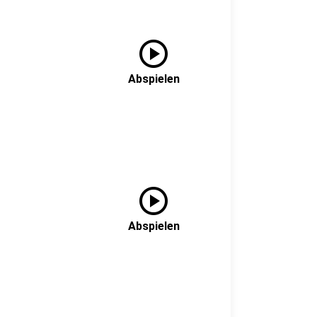
play_circle
Abspielen
play_circle
Abspielen