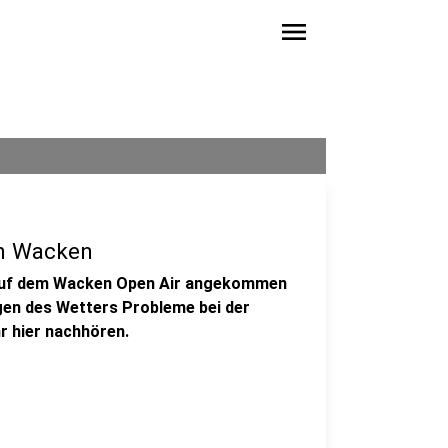
menu
m Wacken
 auf dem Wacken Open Air angekommen
gen des Wetters Probleme bei der
hr hier nachhören.