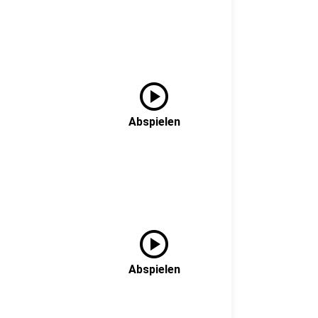
play_circle
Abspielen
play_circle
Abspielen