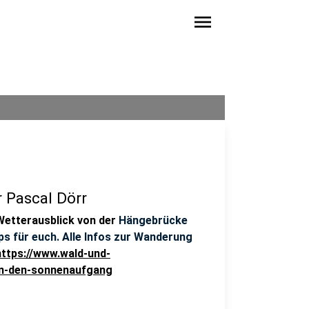
menu
 Pascal Dörr
Wetterausblick von der
Hängebrücke
s für euch. Alle Infos zur Wanderung
https://www.wald-und-
in-den-sonnenaufgang