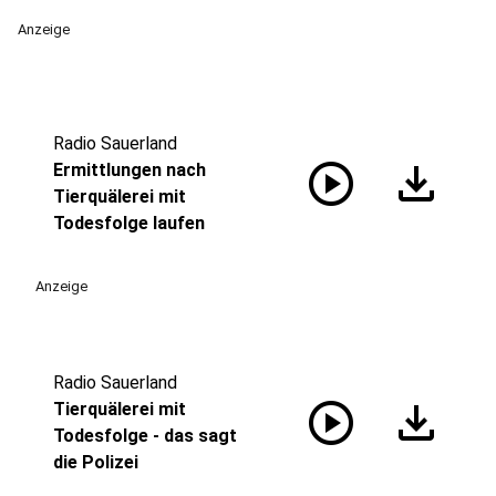
Anzeige
Radio Sauerland
play_circle
download
Ermittlungen nach
Tierquälerei mit
Todesfolge laufen
Anzeige
Radio Sauerland
play_circle
download
Tierquälerei mit
Todesfolge - das sagt
die Polizei