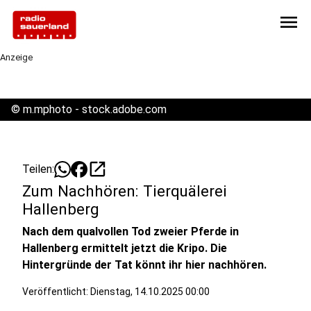
menu
Anzeige
©
m.mphoto - stock.adobe.com
open_in_new
Teilen:
Zum Nachhören: Tierquälerei
Hallenberg
Nach dem qualvollen Tod zweier Pferde in
Hallenberg ermittelt jetzt die Kripo. Die
Hintergründe der Tat könnt ihr hier nachhören.
Veröffentlicht:
Dienstag, 14.10.2025 00:00