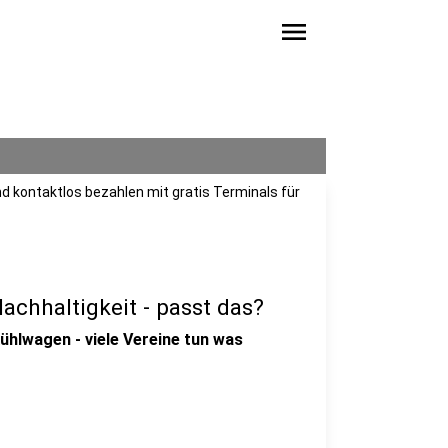
menu
d kontaktlos bezahlen mit gratis Terminals für
chhaltigkeit - passt das?
hlwagen - viele Vereine tun was