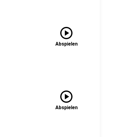
play_circle
Abspielen
play_circle
Abspielen