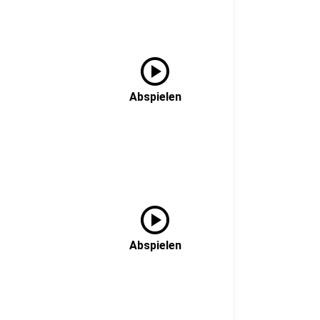
play_circle
Abspielen
play_circle
Abspielen