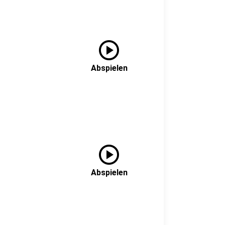
play_circle
Abspielen
play_circle
Abspielen