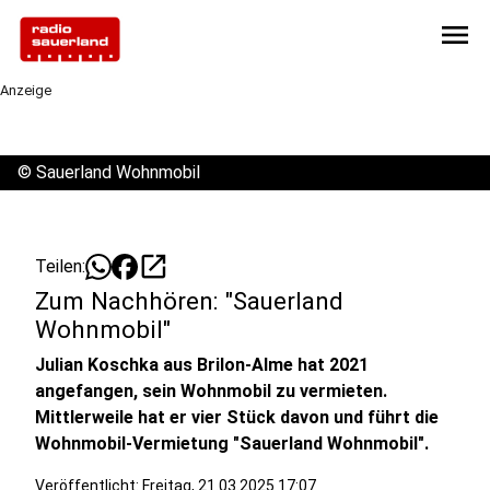
menu
Anzeige
©
Sauerland Wohnmobil
open_in_new
Teilen:
Zum Nachhören: "Sauerland
Wohnmobil"
Julian Koschka aus Brilon-Alme hat 2021
angefangen, sein Wohnmobil zu vermieten.
Mittlerweile hat er vier Stück davon und führt die
Wohnmobil-Vermietung "Sauerland Wohnmobil".
Veröffentlicht:
Freitag, 21.03.2025 17:07