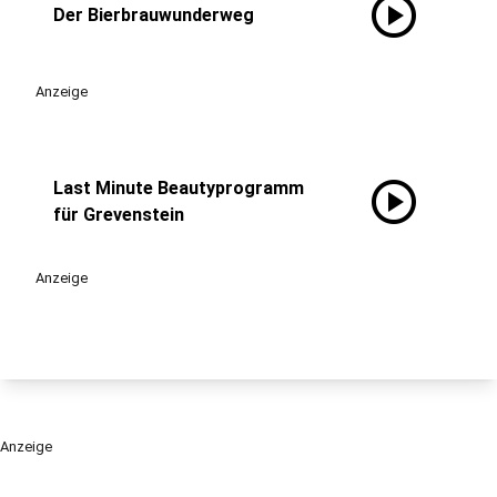
play_circle
Der Bierbrauwunderweg
Anzeige
play_circle
Last Minute Beautyprogramm
für Grevenstein
Anzeige
Anzeige