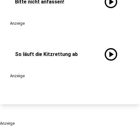
play_circle
Bitte nicht anfassen!
Anzeige
play_circle
So läuft die Kitzrettung ab
Anzeige
Anzeige