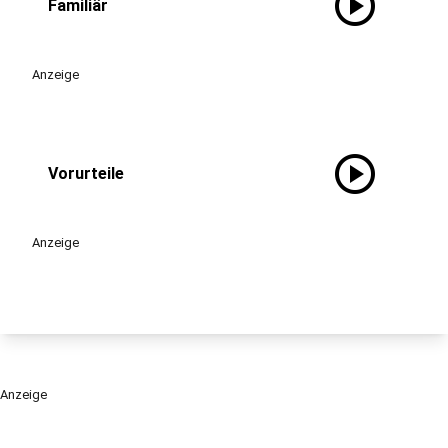
play_circle
Familiär
Anzeige
play_circle
Vorurteile
Anzeige
Anzeige