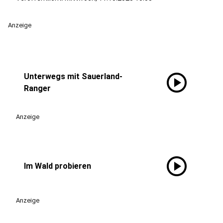
Anzeige
play_circle
Unterwegs mit Sauerland-
Ranger
Anzeige
play_circle
Im Wald probieren
Anzeige