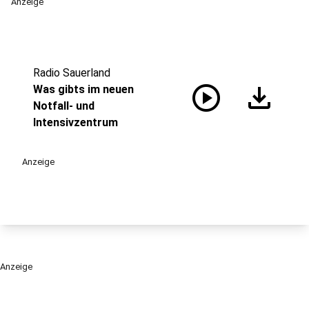
Anzeige
Radio Sauerland
play_circle
download
Was gibts im neuen
Notfall- und
Intensivzentrum
Anzeige
Anzeige