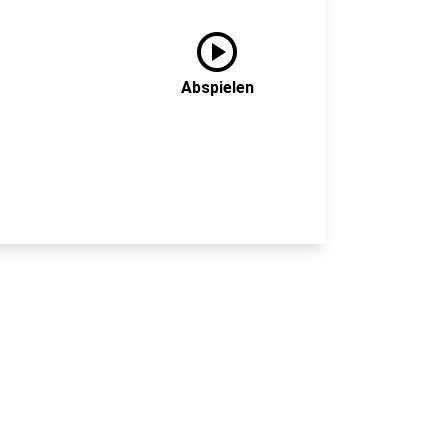
play_circle
Abspielen