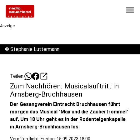
menu
Anzeige
©
Stephanie Luttermann
open_in_new
Teilen:
Zum Nachhören: Musicalauftritt in
Arnsberg-Bruchhausen
Der Gesangverein Eintracht Bruchhausen führt
morgen das Musical "Max und die Zaubertrommel"
auf. Um 18 Uhr geht es in der Rodentelgenkapelle
in Arnsberg-Bruchhausen los.
Veröffentlicht:
Freitag, 15.09.2023 18:00