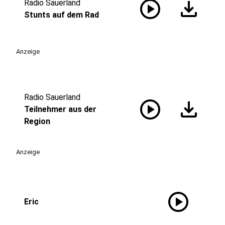
play_circle
download
Radio Sauerland
Stunts auf dem Rad
Anzeige
Radio Sauerland
play_circle
download
Teilnehmer aus der
Region
Anzeige
play_circle
Eric