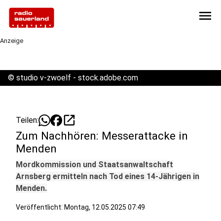
menu
Anzeige
©
studio v-zwoelf - stock.adobe.com
open_in_new
Teilen:
Zum Nachhören: Messerattacke in
Menden
Mordkommission und Staatsanwaltschaft
Arnsberg ermitteln nach Tod eines 14-Jährigen in
Menden.
Veröffentlicht:
Montag, 12.05.2025 07:49