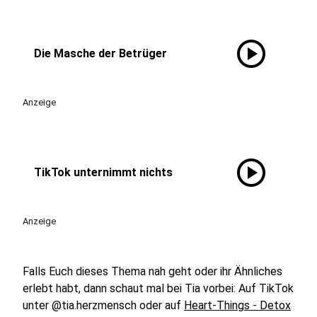
play_circle
Die Masche der Betrüger
Anzeige
play_circle
TikTok unternimmt nichts
Anzeige
Falls Euch dieses Thema nah geht oder ihr Ähnliches
erlebt habt, dann schaut mal bei Tia vorbei: Auf TikTok
unter @tia.herzmensch oder auf
Heart-Things - Detox