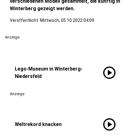
verschiedenen Modell gesammelt, die künftig in
Winterberg gezeigt werden.
Veröffentlicht:
Mittwoch, 05.10.2022 04:09
Anzeige
play_circle
Lego-Museum in Winterberg-
Niedersfeld
Anzeige
play_circle
Weltrekord knacken