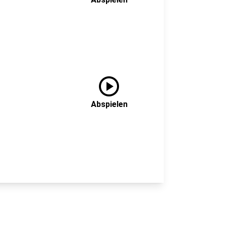
play_circle
Abspielen