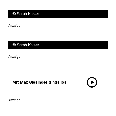
©
Sarah Kaiser
Anzeige
©
Sarah Kaiser
Anzeige
play_circle
Mit Max Giesinger gings los
Anzeige