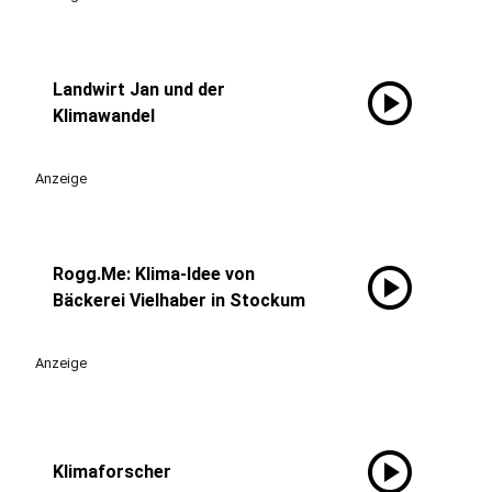
play_circle
Landwirt Jan und der
Klimawandel
Anzeige
play_circle
Rogg.Me: Klima-Idee von
Bäckerei Vielhaber in Stockum
Anzeige
play_circle
Klimaforscher