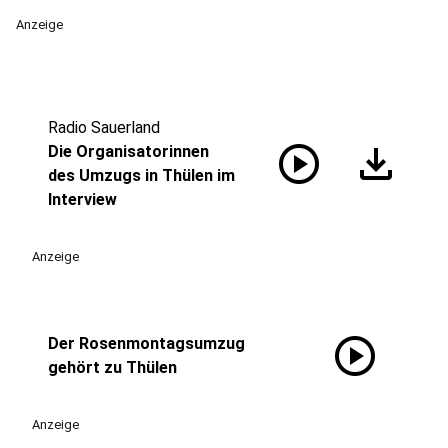
Anzeige
Radio Sauerland
play_circle
download
Die Organisatorinnen
des Umzugs in Thülen im
Interview
Anzeige
play_circle
Der Rosenmontagsumzug
gehört zu Thülen
Anzeige