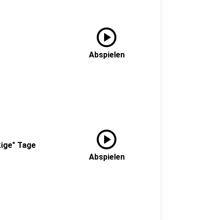
play_circle
Abspielen
play_circle
kige" Tage
Abspielen