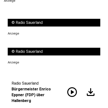
Anzeige
©
Radio Sauerland
Anzeige
©
Radio Sauerland
Anzeige
Radio Sauerland
play_circle
download
Bürgermeister Enrico
Eppner (FDP) über
Hallenberg