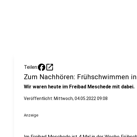
open_in_new
Teilen:
Zum Nachhören: Frühschwimmen i
Wir waren heute im Freibad Meschede mit dabei.
Veröffentlicht:
Mittwoch, 04.05.2022 09:08
Anzeige
Im Freibad Meschede ist 4 Mal in der Woche Frühs