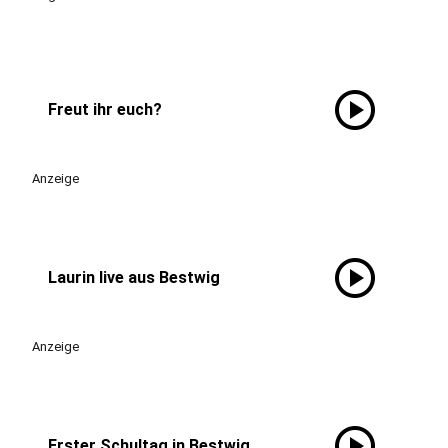
play_circle
Freut ihr euch?
Anzeige
play_circle
Laurin live aus Bestwig
Anzeige
play_circle
Erster Schultag in Bestwig