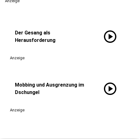
Anzeige
play_circle
Der Gesang als
Herausforderung
Anzeige
play_circle
Mobbing und Ausgrenzung im
Dschungel
Anzeige