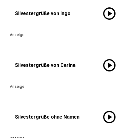
play_circle
Silvestergrüße von Ingo
Anzeige
play_circle
Silvestergrüße von Carina
Anzeige
play_circle
Silvestergrüße ohne Namen