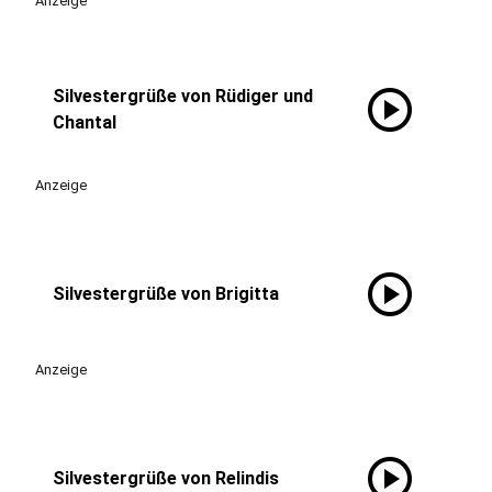
Anzeige
play_circle
Silvestergrüße von Rüdiger und
Chantal
Anzeige
play_circle
Silvestergrüße von Brigitta
Anzeige
play_circle
Silvestergrüße von Relindis