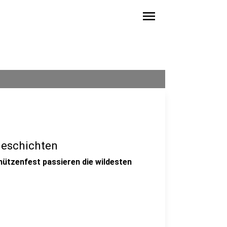
menu
geschichten
ützenfest passieren die wildesten