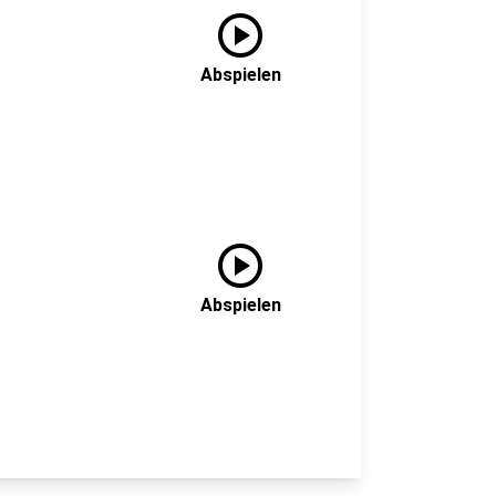
play_circle
Abspielen
play_circle
Abspielen