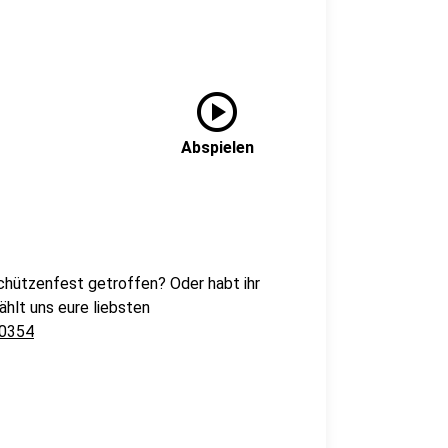
play_circle
Abspielen
Schützenfest getroffen? Oder habt ihr
hlt uns eure liebsten
0354