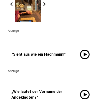
chevron_left
chevron_right
Anzeige
play_circle
"Sieht aus wie ein Flachmann!"
Anzeige
play_circle
„Wie lautet der Vorname der
Angeklagten?"