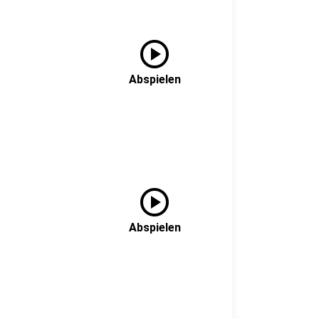
play_circle
Abspielen
play_circle
Abspielen