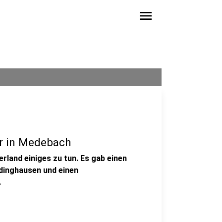
menu
er in Medebach
land einiges zu tun. Es gab einen
dinghausen und einen
.