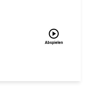
play_circle
Abspielen