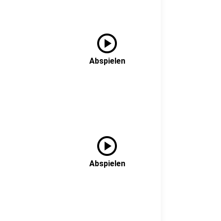
play_circle
Abspielen
play_circle
Abspielen